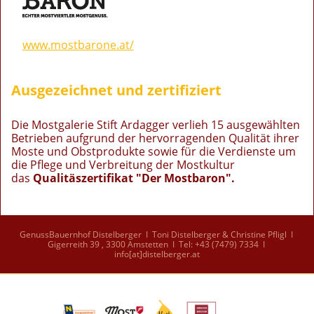
www.mostbarone.at/
Ausgezeichnet und zertifiziert
Die Mostgalerie Stift Ardagger verlieh 15 ausgewählten
Betrieben aufgrund der hervorragenden Qualität ihrer
Moste und Obstprodukte sowie für die Verdienste um
die Pflege und Verbreitung der Mostkultur
das
Qualitäszertifikat "Der Mostbaron".
GenussBauernhof Distelberger I Toni Distelberger & Christine Pfligl I
Gigerreith 39 , 3300 Amstetten I Tel: +43 (7479) 7334 I
info[at]distelberger.at